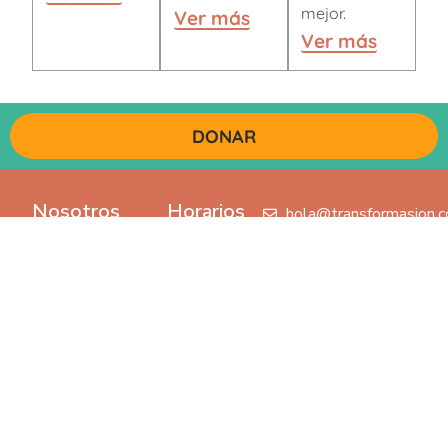
mejor.
Ver más
Ver más
DONAR
Nosotros
Horarios
hola@transformasion.c
Sembramos
Transformasion:
3195232546
todos los días
8:30 a.m. a 5:30
Calle 11 sur
para transformar
p.m. lunes a
#44-36
vidas,
viernes
cambiando el
Tienda
mundo, una vida
economía
a la vez.
circular: 9:00
a.m. a 5:00 pm
Páginas
lunes a viernes
Nosotros