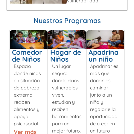
vulnerabilidad.
Nuestros Programas
Comedor
Hogar de
Apadrina
de Niños
Niños
un niño
Espacio
Un lugar
Apadrinar es
donde niños
seguro
más que
en situación
donde niños
donar: es
de pobreza
vulnerables
caminar
extrema
viven,
junto a un
reciben
estudian y
niño y
alimentos y
reciben
regalarle la
apoyo
herramientas
oportunidad
psicosocial.
para un
de creer en
mejor futuro.
un futuro
Ver más